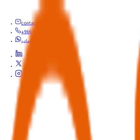
contactus@seyaha.net
+966 920 032 547
واتساب