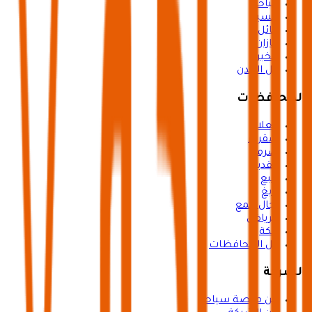
الباحة
عسير
حائل
جازان
الخبر
كل المدن
المحافظات
العلا
شقراء
ضرما
القدية
ينبع
رابغ
رجال المع
الرياض
مكة
كل المحافظات
الشركة
عن منصة سياحة