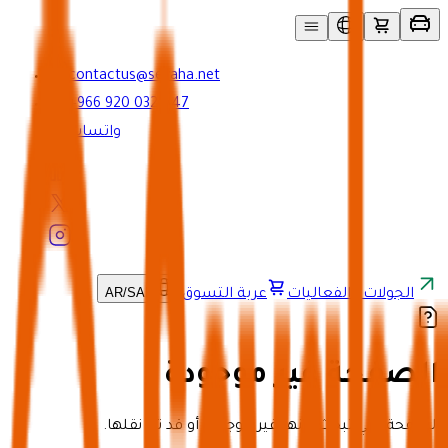
contactus@seyaha.net
+966 920 032 547
واتساب
AR
/
SAR
الجولات والفعاليات
عربة التسوق
الصفحة غير موجودة
الصفحة التي تبحث عنها غير موجودة أو قد تم نقلها.