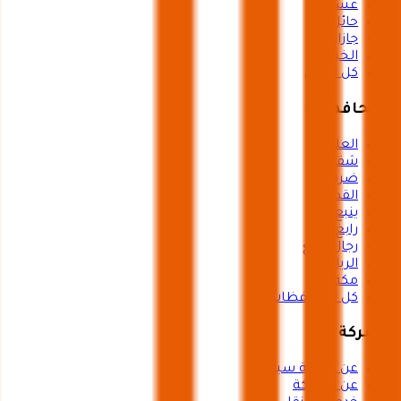
عسير
حائل
جازان
الخبر
كل المدن
المحافظات
العلا
شقراء
ضرما
القدية
ينبع
رابغ
رجال المع
الرياض
مكة
كل المحافظات
الشركة
عن منصة سياحة
عن الشركة