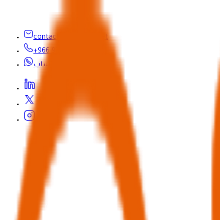
contactus@seyaha.net
+966 920 032 547
واتساب