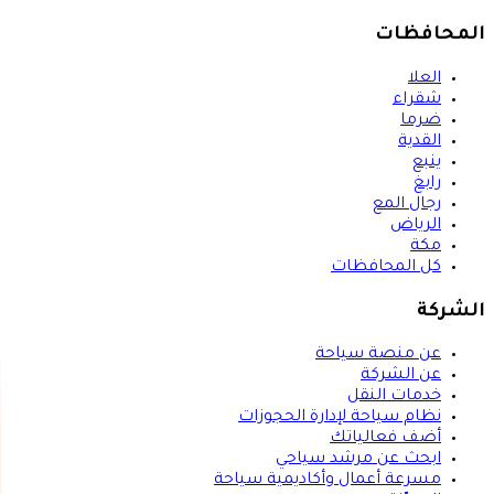
المحافظات
العلا
شقراء
ضرما
القدية
ينبع
رابغ
رجال المع
الرياض
مكة
كل المحافظات
الشركة
عن منصة سياحة
عن الشركة
خدمات النقل
نظام سياحة لإدارة الحجوزات
أضف فعالياتك
ابحث عن مرشد سياحي
مسرعة أعمال وأكاديمية سياحة