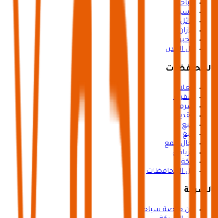
الباحة
عسير
حائل
جازان
الخبر
كل المدن
المحافظات
العلا
شقراء
ضرما
القدية
ينبع
رابغ
رجال المع
الرياض
مكة
كل المحافظات
الشركة
عن منصة سياحة