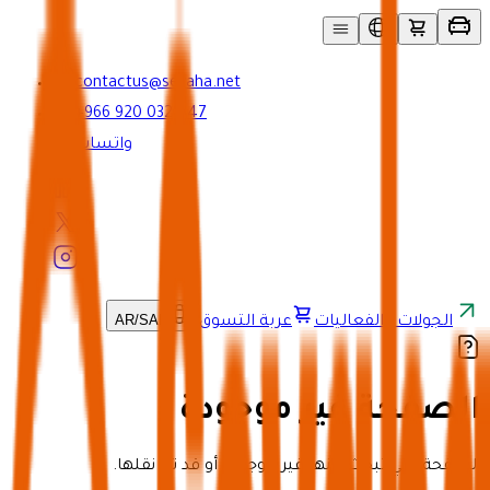
contactus@seyaha.net
+966 920 032 547
واتساب
AR
/
SAR
الجولات والفعاليات
عربة التسوق
الصفحة غير موجودة
الصفحة التي تبحث عنها غير موجودة أو قد تم نقلها.