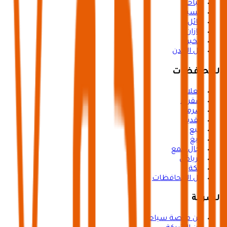
الباحة
عسير
حائل
جازان
الخبر
كل المدن
المحافظات
العلا
شقراء
ضرما
القدية
ينبع
رابغ
رجال المع
الرياض
مكة
كل المحافظات
الشركة
عن منصة سياحة