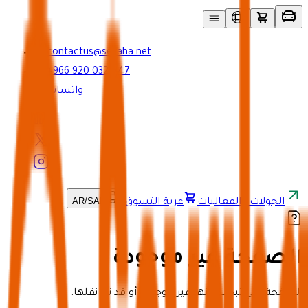
contactus@seyaha.net
+966 920 032 547
واتساب
AR
/
SAR
الجولات والفعاليات
عربة التسوق
الصفحة غير موجودة
الصفحة التي تبحث عنها غير موجودة أو قد تم نقلها.