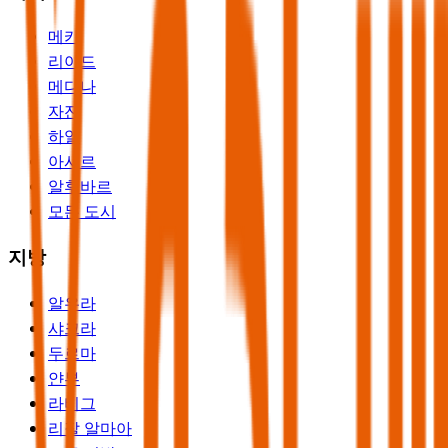
메카
리야드
메디나
자잔
하일
아시르
알후바르
모든 도시
지방
알우라
샤크라
두르마
얀부
라비그
리잘 알마아