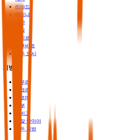
리야드
메디나
자잔
하일
아시르
알후바르
모든 도시
지방
알우라
샤크라
두르마
얀부
라비그
리잘 알마아
모든 지방