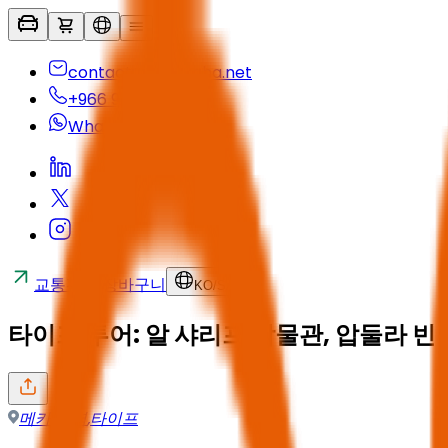
contactus@seyaha.net
+966 920 032 547
Whatsapp
교통편
장바구니
KO
/
SAR
타이프 투어: 알 샤리프 박물관, 압둘라 빈
메카 지역
,
타이프