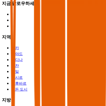
지금 팔로우하세요
지역
메카
리야드
메디나
자잔
하일
아시르
알후바르
모든 도시
지방