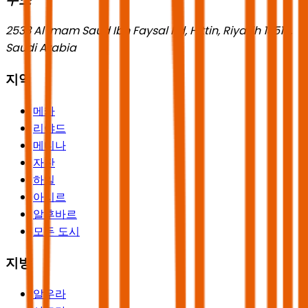
2533 Al Imam Saud Ibn Faysal Rd, Hittin, Riyadh 13518,
Saudi Arabia
지역
메카
리야드
메디나
자잔
하일
아시르
알후바르
모든 도시
지방
알우라