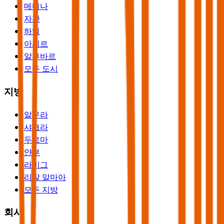
메디나
자잔
하일
아시르
알후바르
모든 도시
지방
알우라
샤크라
두르마
얀부
라비그
리잘 알마아
모든 지방
회사