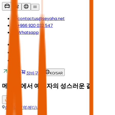
contactus@seyaha.net
+966 920 032 547
Whatsapp
교통편
장바구니
KO
/
SAR
메디나에서 예언자의 성스러운 길
메디나 지역
,
메디나