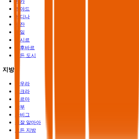
메카
리야드
메디나
자잔
하일
아시르
알후바르
모든 도시
지방
알우라
샤크라
두르마
얀부
라비그
리잘 알마아
모든 지방