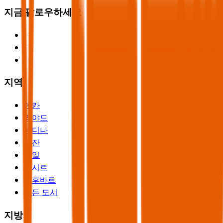
지금 팔로우하세요
지역
메카
리야드
메디나
자잔
하일
아시르
알후바르
모든 도시
지방