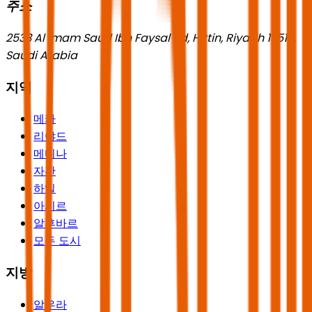
주소
2533 Al Imam Saud Ibn Faysal Rd, Hittin, Riyadh 13518,
Saudi Arabia
지역
메카
리야드
메디나
자잔
하일
아시르
알후바르
모든 도시
지방
알우라