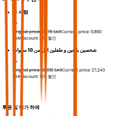
두 사람
Original price:
13,178
SAR
Current price:
11,860
SAR
Discount:
10
%
할인
شخصين بالغين و طفلين اقل من 10 سنوات
Original price:
32,051
SAR
Current price:
27,243
SAR
Discount:
15
%
할인
후원 및 허가 하에