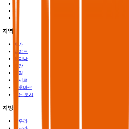
지역
메카
리야드
메디나
자잔
하일
아시르
알후바르
모든 도시
지방
알우라
샤크라