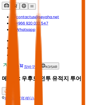
contactus@seyaha.net
+966 920 032 547
Whatsapp
교통편
장바구니
KO
/
SAR
메디나: 우후드 전투 유적지 투어
메디나 지역
,
메디나