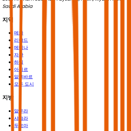
Saudi Arabia
지역
메카
리야드
메디나
자잔
하일
아시르
알후바르
모든 도시
지방
알우라
샤크라
두르마