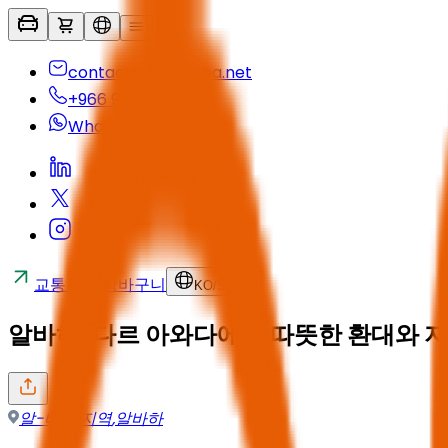
contactus@seyaha.net
+966 920 032 547
Whatsapp
교통편
장바구니
KO
/
SAR
알바하: 다르 아와다에서 따뜻한 환대와 
알-바하 지역
,
알바하