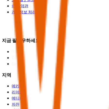
이용 약관
개인정보 처리방침
지금 팔로우하세요
지역
메카
리야드
메디나
자잔