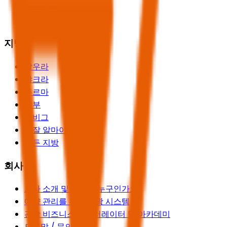
알후바르
모든 도시
지방
알우라
샤크라
두르마
얀부
라비그
리잘 알마아
모든 지방
회사
회사 소개 및 우리는 누구인가요
예약 관리를 위한 관광 시스템
관광 비즈니스 액셀러레이터 및 아카데미
도움말 / 문의하기