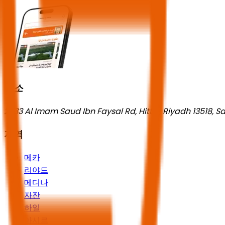
주소
2533 Al Imam Saud Ibn Faysal Rd, Hittin, Riyadh 13518, S
지역
메카
리야드
메디나
자잔
하일
아시르