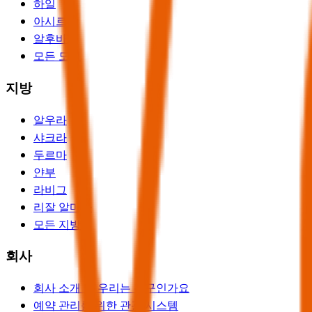
하일
아시르
알후바르
모든 도시
지방
알우라
샤크라
두르마
얀부
라비그
리잘 알마아
모든 지방
회사
회사 소개 및 우리는 누구인가요
예약 관리를 위한 관광 시스템