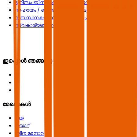
ടൂറിസം ബിസിനസ് ആക്സലറേറ്ററും അക്കാദമിയും
സഹായം / ഞങ്ങളെ ബന്ധപ്പെടുക
നിബന്ധനകളും വ്യവസ്ഥകളും
സ്വകാര്യതാ നയം
ഇപ്പൊൾ ഞങ്ങളെ പിന്തുടരൂ
മേഖലകൾ
മക്ക
റിയാദ്
മദീന മനോറ