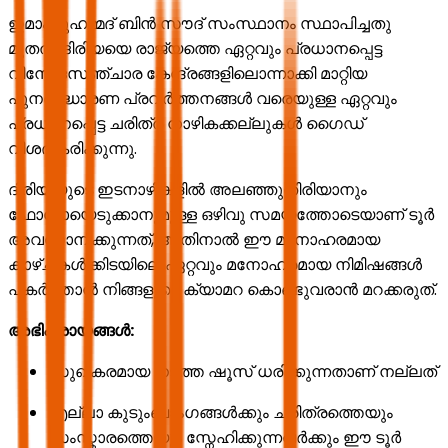
ഇമാം മുഹമ്മദ് ബിൻ സൗദ് സംസ്ഥാനം സ്ഥാപിച്ചതു
മുതൽ ദിരിയയെ രാജ്യത്തെ ഏറ്റവും പ്രധാനപ്പെട്ട
വിനോദസഞ്ചാര കേന്ദ്രങ്ങളിലൊന്നാക്കി മാറ്റിയ
പുനരുദ്ധാരണ പ്രവർത്തനങ്ങൾ വരെയുള്ള ഏറ്റവും
പ്രധാനപ്പെട്ട ചരിത്ര നാഴികക്കല്ലുകൾ ഗൈഡ്
വിശദീകരിക്കുന്നു.
ദിരിയയുടെ ഇടനാഴികളിൽ അലഞ്ഞുതിരിയാനും
ഫോട്ടോയെടുക്കാനുമുള്ള ഒഴിവു സമയത്തോടെയാണ് ടൂർ
അവസാനിക്കുന്നത്, അതിനാൽ ഈ മനോഹരമായ
കാഴ്ചകൾക്കിടയിലെ ഏറ്റവും മനോഹരമായ നിമിഷങ്ങൾ
പകർത്താൻ നിങ്ങളുടെ ക്യാമറ കൊണ്ടുവരാൻ മറക്കരുത്.
അഭിപ്രായങ്ങൾ:
സുഖകരമായ നടത്ത ഷൂസ് ധരിക്കുന്നതാണ് നല്ലത്
എല്ലാ കുടുംബാംഗങ്ങൾക്കും ചരിത്രത്തെയും
സംസ്കാരത്തെയും സ്നേഹിക്കുന്നവർക്കും ഈ ടൂർ