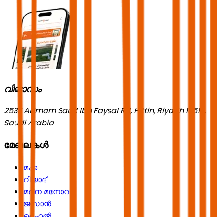
വിലാസം
2533 Al Imam Saud Ibn Faysal Rd, Hittin, Riyadh 13518,
Saudi Arabia
മേഖലകൾ
മക്ക
റിയാദ്
മദീന മനോറ
ജസാൻ
ഹൈൽ