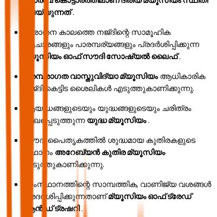
സാൽവ കൊട്ടാരത്തിലാണ് ദിരിയ മ്യൂസിയം സ്ഥിതി
ചെയ്യുന്നത്
.
പുരാതന കാലത്തെ നജ്ദിന്റെ സാമൂഹിക
ആചാരങ്ങളും പാരമ്പര്യങ്ങളും പ്രദർശിപ്പിക്കുന്ന
മ്യൂസിയം ഓഫ് സൗദി സോഷ്യൽ ലൈഫ്
.
പരമ്പരാഗത വാസ്തുവിദ്യാ മ്യൂസിയം
ആധികാരിക
നജ്ദി കെട്ടിട ശൈലികൾ എടുത്തുകാണിക്കുന്നു.
ആയുധങ്ങളുടെയും യുദ്ധങ്ങളുടെയും ചരിത്രം
രേഖപ്പെടുത്തുന്ന
യുദ്ധ മ്യൂസിയം
.
സൗദി പൈതൃകത്തിൽ ശുദ്ധമായ കുതിരകളുടെ
സ്ഥാനം
അറേബ്യൻ കുതിര മ്യൂസിയം
എടുത്തുകാണിക്കുന്നു.
സംസ്ഥാനത്തിന്റെ സാമ്പത്തിക, വാണിജ്യ വശങ്ങൾ
പ്രദർശിപ്പിക്കുന്നതാണ്
മ്യൂസിയം ഓഫ് ട്രേഡ്
ആൻഡ് ട്രഷറി
.