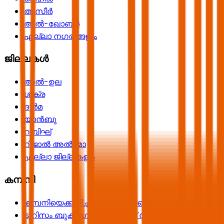
അസീർ
അൽ-ഖോബർ
എല്ലാ നഗരങ്ങളും
ജില്ലകൾ
അൽ-ഉല
ശക്ര
ദുർമ
യാൻബു
റബിഘ്
റിജാൽ അൽ-മാ
എല്ലാ ജില്ലകളും
കമ്പനി
കമ്പനിയെക്കുറിച്ചും നാം ആരാണെന്ന്
ടൂറിസം ബുക്കിംഗ് മാനേജ്മെന്റ് സിസ്റ്റം