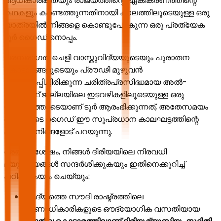
ആധികാരികതയും രാജ്യത്തിന്റെ ഏകീകരണത്തിന്റെ
കഥകളും കണ്ടെത്തുന്നതിനായി കാലത്തിലൂടെയുള്ള ഒരു
യാത്രയിൽ നിങ്ങളെ കൊണ്ടുപോകുന്ന ഒരു പ്രത്യേക
ടൂർ ഗൈഡിനൊപ്പം.
പരമ്പരാഗത ചെളി വാസ്തുവിദ്യയുടെയും പുരാതന
കൊട്ടാരങ്ങളുടെയും പ്രൗഢി മുഴുവൻ
പ്രദർശിപ്പിച്ചിരിക്കുന്ന ചരിത്രപ്രസിദ്ധമായ അൽ-
തുറൈഫ് ജില്ലയിലെ ഇടവഴികളിലൂടെയുള്ള ഒരു
നടത്തത്തോടെയാണ് ടൂർ ആരംഭിക്കുന്നത്, അതേസമയം
ഞങ്ങളുടെ ഗൈഡ് ഈ സുപ്രധാന കാലഘട്ടത്തിന്റെ
കഥകൾ നിങ്ങളോട് പറയുന്നു.
അതിനുശേഷം, നിങ്ങൾ ദിരിയയിലെ നിരവധി
മ്യൂസിയങ്ങൾ സന്ദർശിക്കുകയും ഇതിനെക്കുറിച്ച്
പഠിക്കുകയും ചെയ്യും:
ആദ്യത്തെ സൗദി രാഷ്ട്രത്തിലെ
ഭരണാധികാരികളുടെ ഔദ്യോഗിക വസതിയായ