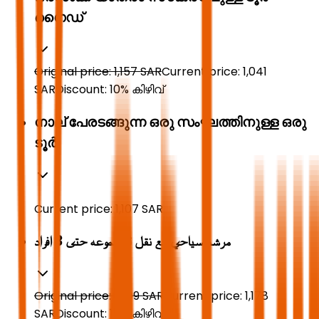
ഗൈഡ്
Original price:
1,157
SAR
Current price:
1,041
SAR
Discount:
10
%
കിഴിവ്
നാല് പേരടങ്ങുന്ന ഒരു സംഘത്തിനുള്ള ഒരു
ടൂർ
Current price:
1,107
SAR
مرشد سياحي مع نقل لمجموعه حتى 3 افراد
Original price:
1,309
SAR
Current price:
1,178
SAR
Discount:
10
%
കിഴിവ്