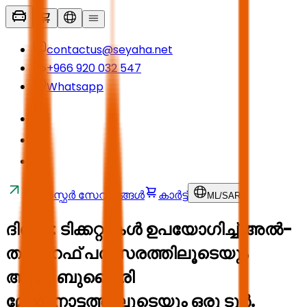
contactus@seyaha.net
+966 920 032 547
Whatsapp
ട്രാൻസ്ഫർ സേവനങ്ങൾ
കാർട്ട്
ML
/
SAR
ദിരിയ: ടിക്കറ്റുകൾ ഉപയോഗിച്ച് അൽ-
തുറൈഫ് പരിസരത്തിലൂടെയും
അൽ-ബുജൈരി
മേൽനോട്ടത്തിലൂടെയും ഒരു ടൂർ.