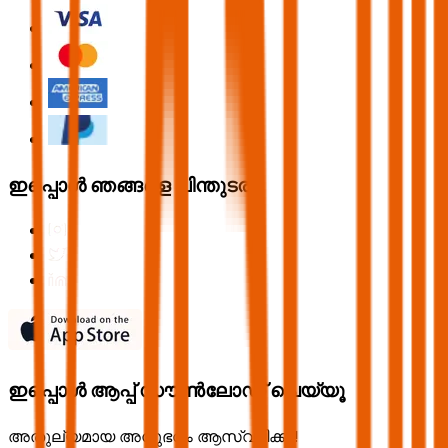
ഇപ്പൊൾ ഞങ്ങളെ പിന്തുടരൂ
ഇപ്പൊൾ ആപ്പ് ഡൗൺലോഡ് ചെയ്യൂ
അതുല്യമായ അനുഭവം ആസ്വദിക്കൂ!