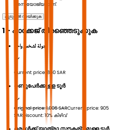
അനുയോജ്യമാണ്.
കൂടുതൽ വായിക്കുക
1 - പാക്കേജ് തിരഞ്ഞെടുക്കുക
جولة لشخص واحد
Current price:
860
SAR
രണ്ടുപേർക്കുള്ള ടൂർ
Original price:
1,006
SAR
Current price:
905
SAR
Discount:
10
%
കിഴിവ്
ഒരാൾക്ക് യാത്രാ സൗകര്യമുള്ള ടൂർ