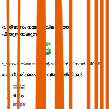
വിശ്വാസം നമ്മുടെ വിജയത്തെ
പിന്തുണയ്ക്കുന്നു.
ടൂറിസം മന്ത്രാലയത്തിന്റെ ലൈസൻസ് നമ്പർ 73102191
അംഗീകരിക്കപ്പെട്ട പേയ്മെന്റ് രീതികൾ