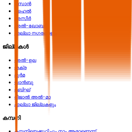
ജസാൻ
ഹൈൽ
അസീർ
അൽ-ഖോബർ
എല്ലാ നഗരങ്ങളും
ജില്ലകൾ
അൽ-ഉല
ശക്ര
ദുർമ
യാൻബു
റബിഘ്
റിജാൽ അൽ-മാ
എല്ലാ ജില്ലകളും
കമ്പനി
കമ്പനിയെക്കുറിച്ചും നാം ആരാണെന്ന്