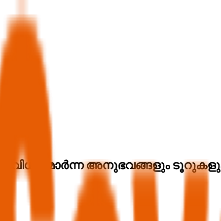
വിധ്യമാർന്ന അനുഭവങ്ങളും ടൂറുകളു