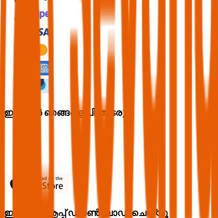
ഇപ്പൊൾ ഞങ്ങളെ പിന്തുടരൂ
ഇപ്പൊൾ ആപ്പ് ഡൗൺലോഡ് ചെയ്യൂ