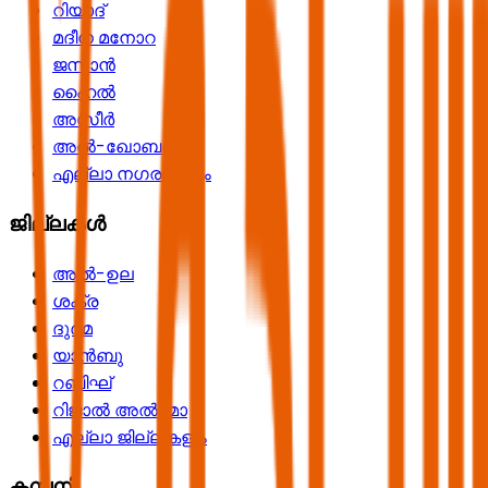
റിയാദ്
മദീന മനോറ
ജസാൻ
ഹൈൽ
അസീർ
അൽ-ഖോബർ
എല്ലാ നഗരങ്ങളും
ജില്ലകൾ
അൽ-ഉല
ശക്ര
ദുർമ
യാൻബു
റബിഘ്
റിജാൽ അൽ-മാ
എല്ലാ ജില്ലകളും
കമ്പനി