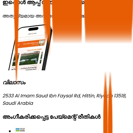
ഇപ്പൊൾ ആപ്പ് ഡൗൺലോഡ് ചെയ്യൂ
അതുല്യമായ അനുഭവം ആസ്വദിക്കൂ!
വിലാസം
2533 Al Imam Saud Ibn Faysal Rd, Hittin, Riyadh 13518,
Saudi Arabia
അംഗീകരിക്കപ്പെട്ട പേയ്മെന്റ് രീതികൾ