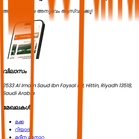
അതുല്യമായ അനുഭവം ആസ്വദിക്കൂ!
വിലാസം
2533 Al Imam Saud Ibn Faysal Rd, Hittin, Riyadh 13518,
Saudi Arabia
മേഖലകൾ
മക്ക
റിയാദ്
മദീന മനോറ