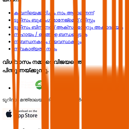
കമ്പനിയെക്കുറിച്ചും നാം ആരാണെന്ന്
ടൂറിസം ബുക്കിംഗ് മാനേജ്മെന്റ് സിസ്റ്റം
ടൂറിസം ബിസിനസ് ആക്സലറേറ്ററും അക്കാദമിയും
സഹായം / ഞങ്ങളെ ബന്ധപ്പെടുക
നിബന്ധനകളും വ്യവസ്ഥകളും
സ്വകാര്യതാ നയം
വിശ്വാസം നമ്മുടെ വിജയത്തെ
പിന്തുണയ്ക്കുന്നു.
ടൂറിസം മന്ത്രാലയത്തിന്റെ ലൈസൻസ് നമ്പർ 73102191