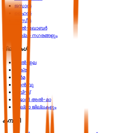
ജസാൻ
ഹൈൽ
അസീർ
അൽ-ഖോബർ
എല്ലാ നഗരങ്ങളും
ജില്ലകൾ
അൽ-ഉല
ശക്ര
ദുർമ
യാൻബു
റബിഘ്
റിജാൽ അൽ-മാ
എല്ലാ ജില്ലകളും
കമ്പനി