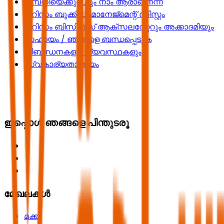
കമ്പനിയെക്കുറിച്ചും നാം ആരാണെന്ന്
ടൂറിസം ബുക്കിംഗ് മാനേജ്മെന്റ് സിസ്റ്റം
ടൂറിസം ബിസിനസ് ആക്സലറേറ്ററും അക്കാദമിയും
സഹായം / ഞങ്ങളെ ബന്ധപ്പെടുക
നിബന്ധനകളും വ്യവസ്ഥകളും
സ്വകാര്യതാ നയം
ഇപ്പൊൾ ഞങ്ങളെ പിന്തുടരൂ
മേഖലകൾ
മക്ക