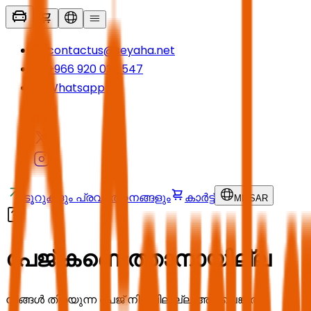
contactus@seyaha.net
+966 920 032 547
Whatsapp
ടൂറുകളും പ്രവർത്തനങ്ങളും
കാർട്ട്
ML
/
SAR
പേജ് കണ്ടെത്താനായില്ല
നിങ്ങൾ തിരയുന്ന പേജ് നിലവിലില്ല അല്ലെങ്കിൽ