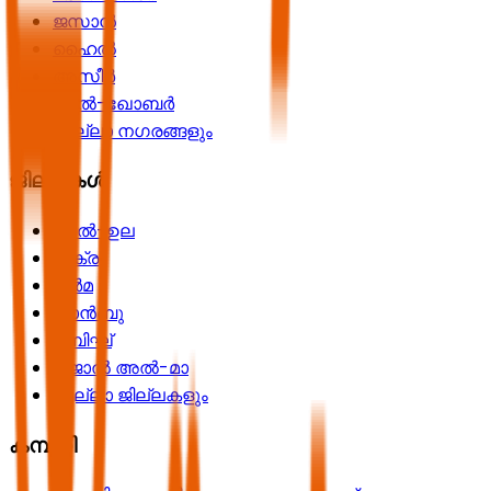
ജസാൻ
ഹൈൽ
അസീർ
അൽ-ഖോബർ
എല്ലാ നഗരങ്ങളും
ജില്ലകൾ
അൽ-ഉല
ശക്ര
ദുർമ
യാൻബു
റബിഘ്
റിജാൽ അൽ-മാ
എല്ലാ ജില്ലകളും
കമ്പനി