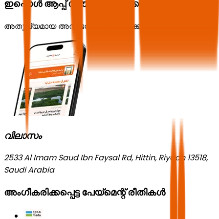
ഇപ്പൊൾ ആപ്പ് ഡൗൺലോഡ് ചെയ്യൂ
അതുല്യമായ അനുഭവം ആസ്വദിക്കൂ!
വിലാസം
2533 Al Imam Saud Ibn Faysal Rd, Hittin, Riyadh 13518,
Saudi Arabia
അംഗീകരിക്കപ്പെട്ട പേയ്മെന്റ് രീതികൾ