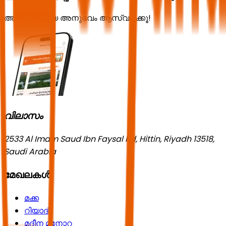
അതുല്യമായ അനുഭവം ആസ്വദിക്കൂ!
വിലാസം
2533 Al Imam Saud Ibn Faysal Rd, Hittin, Riyadh 13518,
Saudi Arabia
മേഖലകൾ
മക്ക
റിയാദ്
മദീന മനോറ