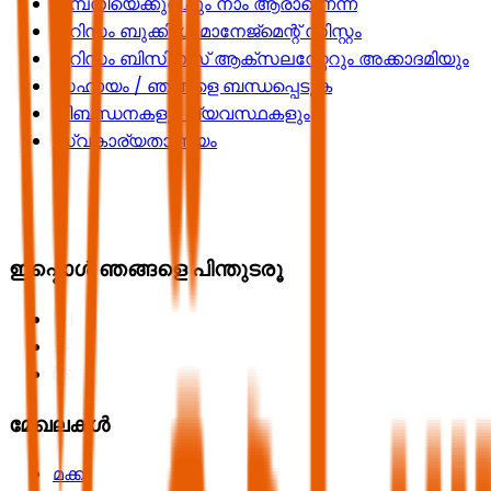
കമ്പനിയെക്കുറിച്ചും നാം ആരാണെന്ന്
ടൂറിസം ബുക്കിംഗ് മാനേജ്മെന്റ് സിസ്റ്റം
ടൂറിസം ബിസിനസ് ആക്സലറേറ്ററും അക്കാദമിയും
സഹായം / ഞങ്ങളെ ബന്ധപ്പെടുക
നിബന്ധനകളും വ്യവസ്ഥകളും
സ്വകാര്യതാ നയം
ഇപ്പൊൾ ഞങ്ങളെ പിന്തുടരൂ
മേഖലകൾ
മക്ക