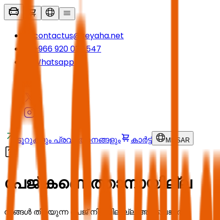
contactus@seyaha.net
+966 920 032 547
Whatsapp
ടൂറുകളും പ്രവർത്തനങ്ങളും
കാർട്ട്
ML
/
SAR
പേജ് കണ്ടെത്താനായില്ല
നിങ്ങൾ തിരയുന്ന പേജ് നിലവിലില്ല അല്ലെങ്കിൽ