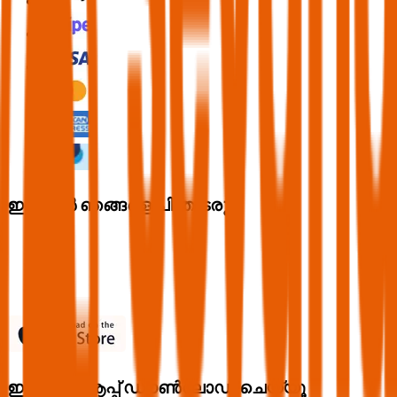
ഇപ്പൊൾ ഞങ്ങളെ പിന്തുടരൂ
ഇപ്പൊൾ ആപ്പ് ഡൗൺലോഡ് ചെയ്യൂ