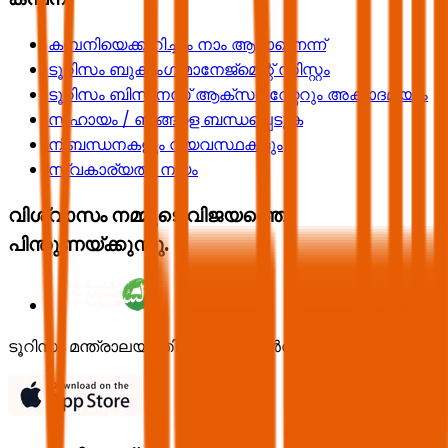
കമ്പനിയെക്കുറിച്ചും നാം ആരാണെന്ന്
ടൂറിസം ബുക്കിംഗ് മാനേജ്മെന്റ് സിസ്റ്റം
ടൂറിസം ബിസിനസ് ആക്സലറേറ്ററും അക്കാദമിയും
സഹായം / ഞങ്ങളെ ബന്ധപ്പെടുക
നിബന്ധനകളും വ്യവസ്ഥകളും
സ്വകാര്യതാ നയം
വിശ്വാസം നമ്മുടെ വിജയത്തെ
പിന്തുണയ്ക്കുന്നു.
ടൂറിസം മന്ത്രാലയത്തിന്റെ ലൈസൻസ് നമ്പർ 73102191