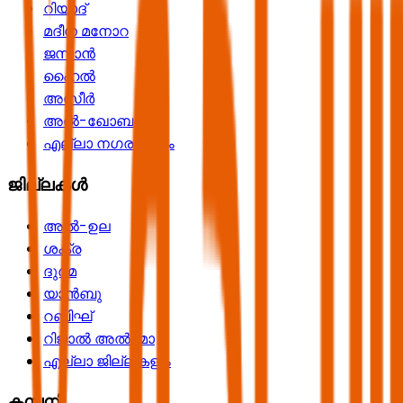
റിയാദ്
മദീന മനോറ
ജസാൻ
ഹൈൽ
അസീർ
അൽ-ഖോബർ
എല്ലാ നഗരങ്ങളും
ജില്ലകൾ
അൽ-ഉല
ശക്ര
ദുർമ
യാൻബു
റബിഘ്
റിജാൽ അൽ-മാ
എല്ലാ ജില്ലകളും
കമ്പനി